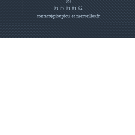
e
01 77 01 81 62
contact@pioupiou-et-merveilles.fr