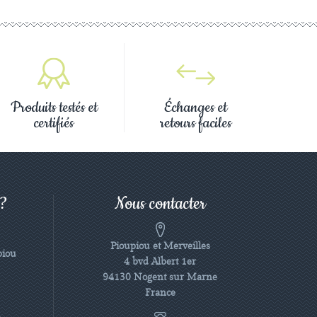
Produits testés et
Échanges et
certifiés
retours faciles
 ?
Nous contacter
Pioupiou et Merveilles
piou
4 bvd Albert 1er
94130 Nogent sur Marne
France