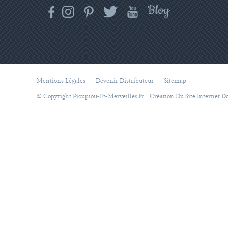
Mentions Légales
Devenir Distributeur
Sitemap
|
© Copyright Pioupiou-Et-Merveilles.fr
Création Du Site Internet D