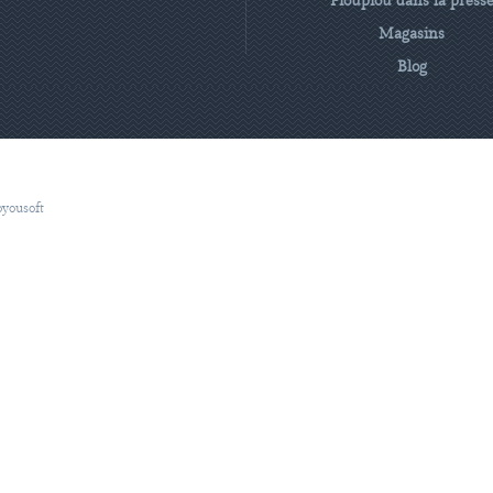
Pioupiou dans la press
Magasins
Blog
oyousoft