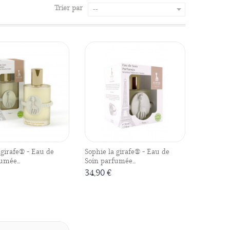
Trier par
--
 girafe® - Eau de
Sophie la girafe® - Eau de
umée...
Soin parfumée...
34,90 €