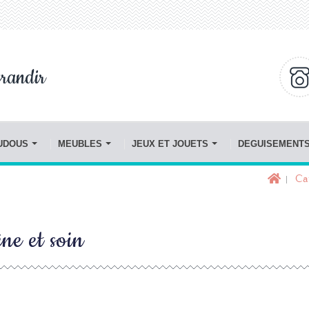
randir
OUDOUS
MEUBLES
JEUX ET JOUETS
DEGUISEMENT
Ca
ne et soin