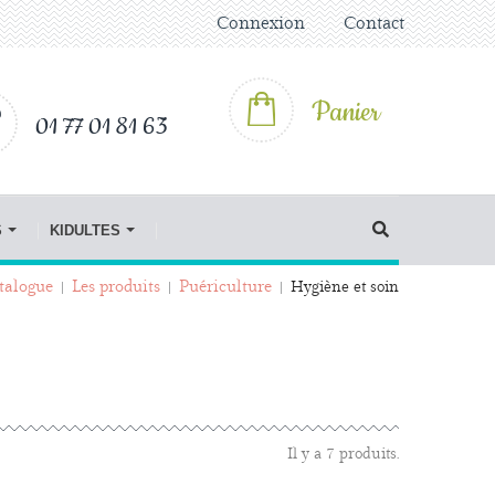
Connexion
Contact
Panier
01 77 01 81 63
S
KIDULTES
talogue
Les produits
Puériculture
Hygiène et soin
Il y a 7 produits.