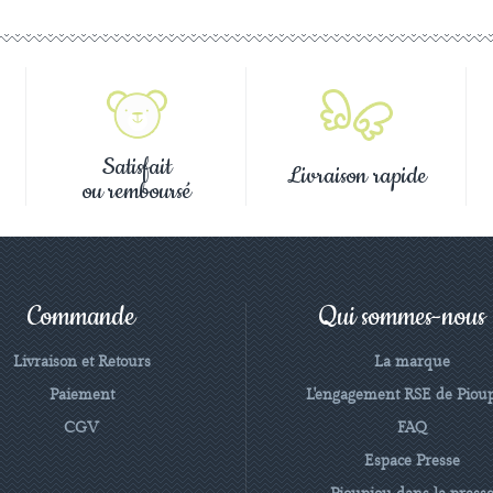
Satisfait
Livraison rapide
ou remboursé
Commande
Qui sommes-nous
Livraison et Retours
La marque
Paiement
L'engagement RSE de Piou
CGV
FAQ
Espace Presse