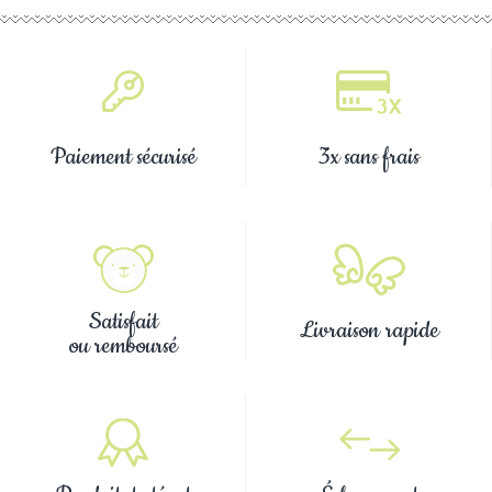
Paiement sécurisé
3x sans frais
Satisfait
Livraison rapide
ou remboursé