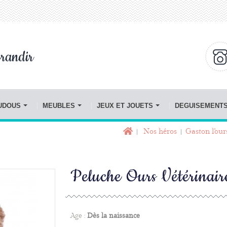
randir
OUDOUS
MEUBLES
JEUX ET JOUETS
DEGUISEMENT
Nos héros
Gaston l'ou
Peluche Ours Vétérinai
Age :
Dès la naissance