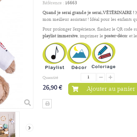
Référence :
16663
Quand je serai grand.e je serai...VÉTÉRINAIRE !
M
mon meilleur assistant ! Idéal pour les enfants 
Pour prolonger l'expérience, flashez le QR code su
playlist immersive
, imprimer le
poster-déco
r et l
Quantité
26,90 €
Ajouter au panier