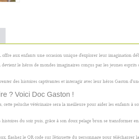
…
offre aux enfants une occasion unique d'explorer leur imagination débo
 devient le héros de mondes imaginaires conçus par les jeunes esprits
venter des histoires captivantes et interagir avec leur héros Gaston d'u
re ? Voici
Doc Gaston
!
, cette peluche vétérinaire sera la meilleure pour aider les enfants à soi
s histoires du soir puis, grâce à son doux pelage brun se transformer
x, flashez le QR code sur l'étiquette du personnage pour télécharger la