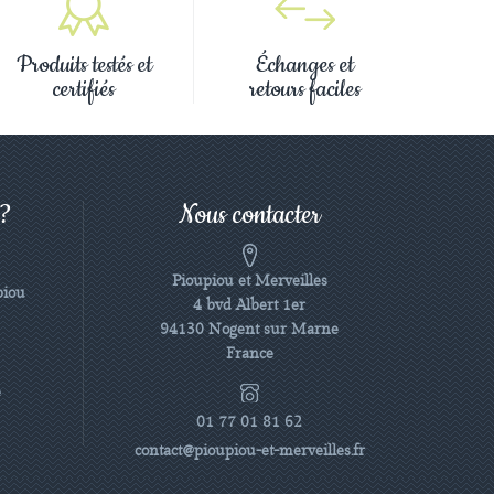
Produits testés et
Échanges et
certifiés
retours faciles
 ?
Nous contacter
Pioupiou et Merveilles
piou
4 bvd Albert 1er
94130 Nogent sur Marne
France
e
01 77 01 81 62
contact@pioupiou-et-merveilles.fr