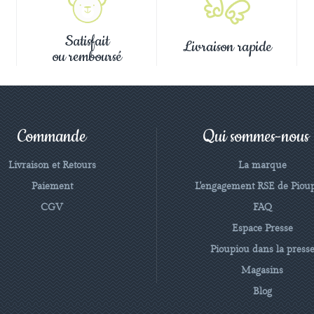
Satisfait
Livraison rapide
ou remboursé
Commande
Qui sommes-nous
Livraison et Retours
La marque
Paiement
L'engagement RSE de Piou
CGV
FAQ
Espace Presse
Pioupiou dans la press
Magasins
Blog