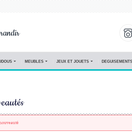
randir
OUDOUS
MEUBLES
JEUX ET JOUETS
DEGUISEMENT
eautés
 nouveauté