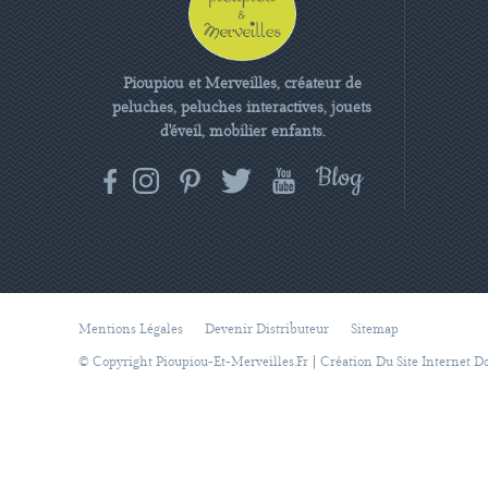
Pioupiou et Merveilles, créateur de
peluches, peluches interactives, jouets
d'éveil, mobilier enfants.
Mentions Légales
Devenir Distributeur
Sitemap
|
© Copyright Pioupiou-Et-Merveilles.fr
Création Du Site Internet D