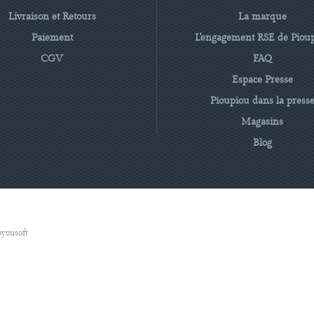
Livraison et Retours
La marque
Paiement
L'engagement RSE de Piou
CGV
FAQ
Espace Presse
Pioupiou dans la press
Magasins
Blog
oyousoft