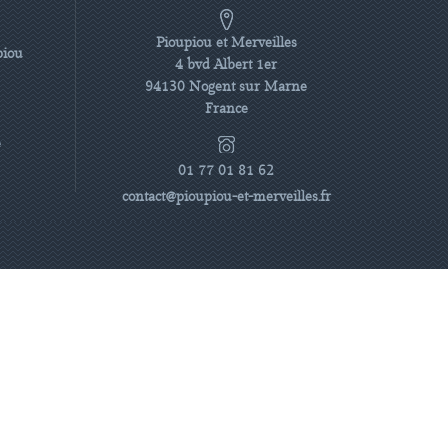
Pioupiou et Merveilles
piou
4 bvd Albert 1er
94130 Nogent sur Marne
France
e
01 77 01 81 62
contact@pioupiou-et-merveilles.fr