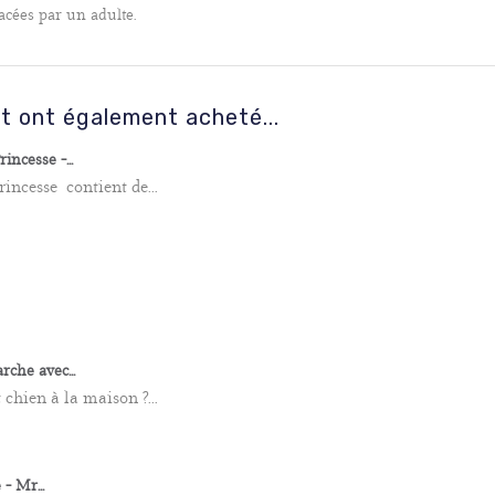
acées par un adulte.
it ont également acheté...
ncesse -...
incesse contient de...
che avec...
chien à la maison ?...
 Mr...