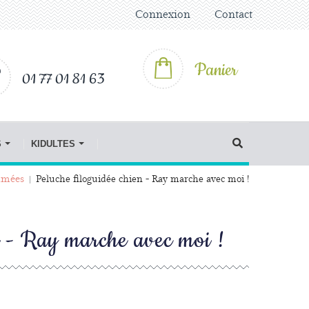
Connexion
Contact
Panier
01 77 01 81 63
S
KIDULTES
imées
Peluche filoguidée chien - Ray marche avec moi !
n - Ray marche avec moi !