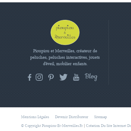
Pioupiou et Merveilles, créateur de
peluches, peluches interactives, jouets
d'éveil, mobilier enfants.
Mentions Légales
Devenir Distributeur
Sitemap
|
© Copyright Pioupiou-Et-Merveilles.fr
Création Du Site Internet D