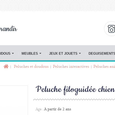
randir
OUDOUS
MEUBLES
JEUX ET JOUETS
DEGUISEMENT
Peluches et doudous
Peluches interactives
Peluches an
Peluche filoguidée chie
Age :
A partir de 2 ans