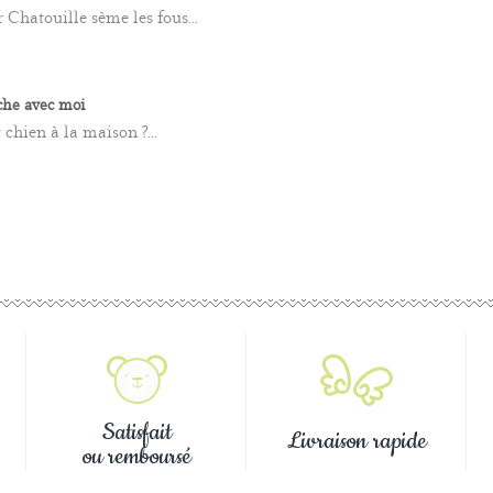
 Chatouille sème les fous...
che avec moi
chien à la maison ?...
Satisfait
Livraison rapide
ou remboursé