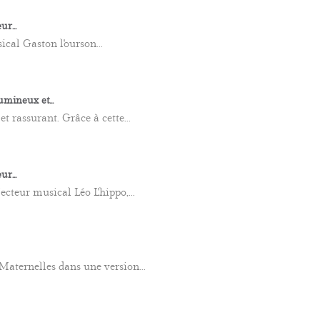
r...
ical Gaston l'ourson...
mineux et...
 rassurant. Grâce à cette...
r...
ecteur musical Léo L'hippo,...
Maternelles dans une version...