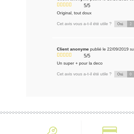
5/5
Original, tout doux
Cet avis vous a-t-il été utile ?
2
Oui
Client anonyme
publié le 22/09/2019
su
5/5
Un super + pour la deco
Cet avis vous a-t-il été utile ?
0
Oui