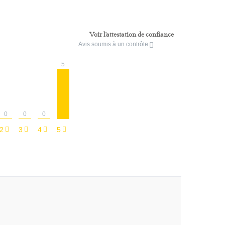
Voir l'attestation de confiance
Avis soumis à un contrôle
5
0
0
0
2
3
4
5