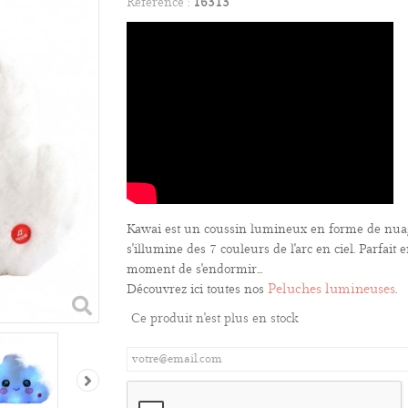
Référence :
16313
Kawai est un coussin lumineux en forme de nuage
s'illumine des 7 couleurs de l'arc en ciel. Parfait
moment de s'endormir...
Peluches lumineuses
Découvrez ici toutes nos
.
Ce produit n'est plus en stock