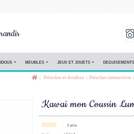
randir
OUDOUS
MEUBLES
JEUX ET JOUETS
DEGUISEMENT
Peluches et doudous
Peluches interactives
Kawai mon Coussin Lu
5
avis