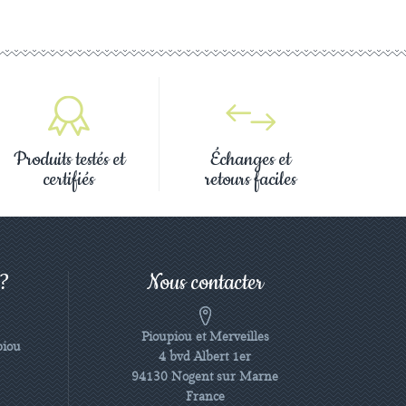
Produits testés et
Échanges et
certifiés
retours faciles
 ?
Nous contacter
Pioupiou et Merveilles
piou
4 bvd Albert 1er
94130 Nogent sur Marne
France