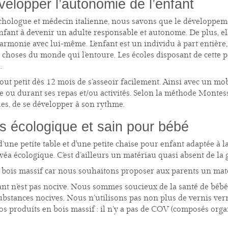
elopper l’autonomie de l’enfant
chologue et médecin italienne, nous savons que le développemen
’enfant à devenir un adulte responsable et autonome. De plus, e
rmonie avec lui-même. L’enfant est un individu à part entière, e
choses du monde qui l’entoure. Les écoles disposant de cette
.
ut petit dès 12 mois de s’asseoir facilement. Ainsi avec un mobil
e ou durant ses repas et/ou activités. Selon la méthode Montesso
es, de se développer à son rythme.
s écologique et sain pour bébé
d’une petite table et d'une petite chaise pour enfant
adaptée à la
évéa écologique. C’est d’ailleurs un matériau quasi absent de la 
bois massif car nous souhaitons proposer aux parents un matér
ant n’est pas nocive. Nous sommes soucieux de la santé de bébé,
 substances nocives. Nous n’utilisons pas non plus de vernis ver
os produits en bois massif : il n’y a pas de COV (composés organ