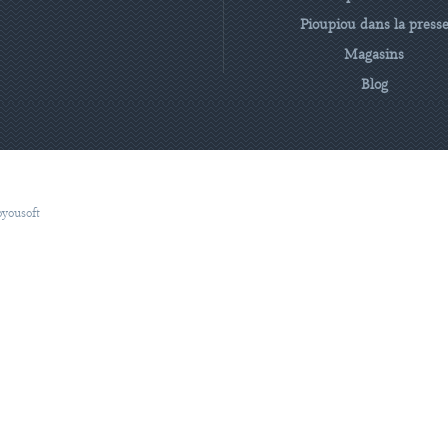
Pioupiou dans la press
Magasins
Blog
oyousoft