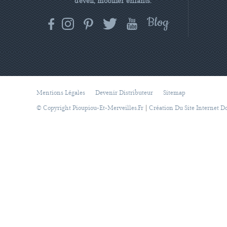
d'éveil, mobilier enfants.
Mentions Légales
Devenir Distributeur
Sitemap
|
© Copyright Pioupiou-Et-Merveilles.fr
Création Du Site Internet D