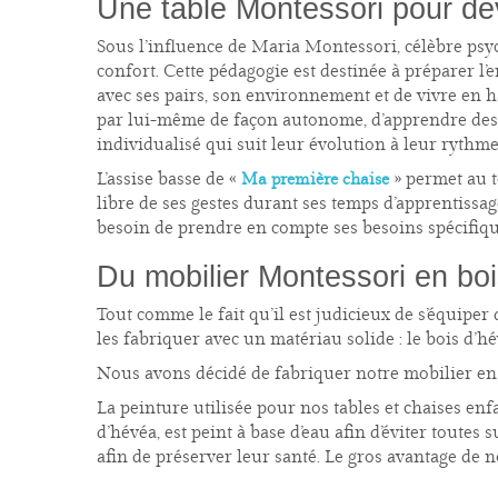
Une table Montessori pour dév
Sous l’influence de Maria Montessori, célèbre psy
confort. Cette pédagogie est destinée à préparer l
avec ses pairs, son environnement et de vivre en ha
par lui-même de façon autonome, d’apprendre des 
individualisé qui suit leur évolution à leur rythme
L’assise basse de «
» permet au to
Ma première chaise
libre de ses gestes durant ses temps d’apprentissag
besoin de prendre en compte ses besoins spécifiqu
Du mobilier Montessori en boi
Tout comme le fait qu’il est judicieux
de s’équiper 
les fabriquer avec un matériau solide : le bois d’h
Nous avons décidé de fabriquer notre mobilier en 
La peinture utilisée pour nos tables et chaises enf
d’hévéa, est peint à base d’eau afin d’éviter toutes
afin de préserver leur santé. Le gros avantage de n