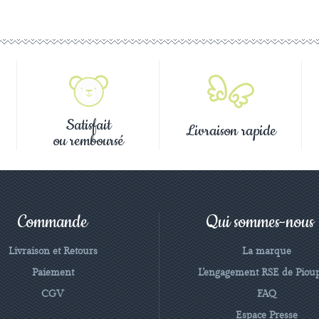
Satisfait
Livraison rapide
ou remboursé
Commande
Qui sommes-nous
Livraison et Retours
La marque
Paiement
L'engagement RSE de Piou
CGV
FAQ
Espace Presse