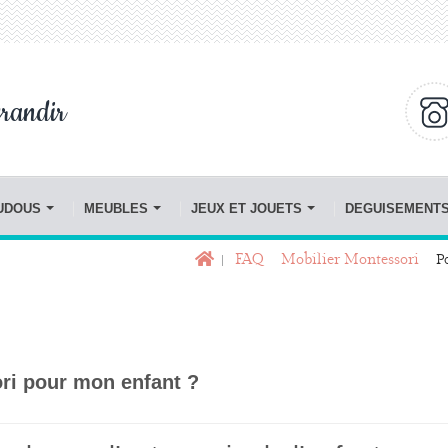
randir
OUDOUS
MEUBLES
JEUX ET JOUETS
DEGUISEMENT
FAQ
Mobilier Montessori
P
ri pour mon enfant ?