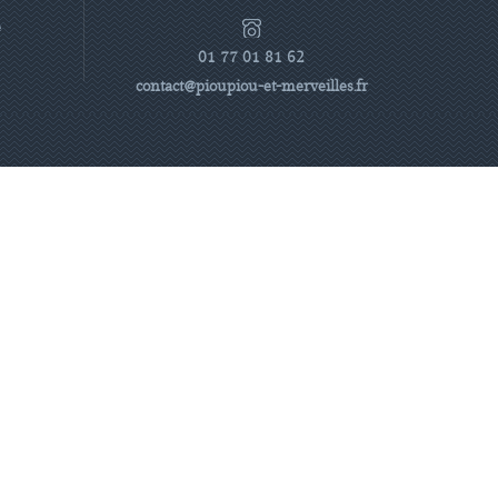
e
01 77 01 81 62
contact@pioupiou-et-merveilles.fr