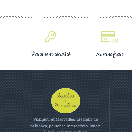
Paiement sécurisé
3x sans frais
Pioupiou et Merveilles, créateur de
peluches, peluches interactives, jouets