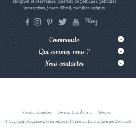
Pioupiou et Merveilles, créateur de peluches, peluches
interactives, jouets d'éveil, mobilier enfants.
Commande
Qui sommes-nous ?
Nous contacter
Mentions Légales
Devenir Distributeur
Sitemap
|
© Copyright Pioupiou-Et-Merveilles.fr
Création Du Site Internet Doyousoft