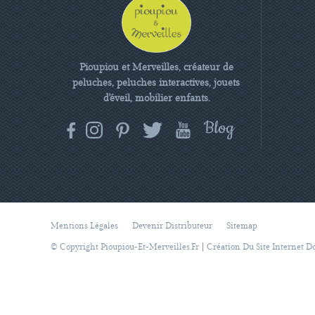
Pioupiou et Merveilles, créateur de
peluches, peluches interactives, jouets
d'éveil, mobilier enfants.
Mentions Légales
Devenir Distributeur
Sitemap
|
© Copyright Pioupiou-Et-Merveilles.fr
Création Du Site Internet D