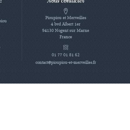
 ?
Nous contacter
Pioupiou et Merveilles
piou
4 bvd Albert 1er
94130 Nogent sur Marne
France
e
01 77 01 81 62
contact@pioupiou-et-merveilles.fr