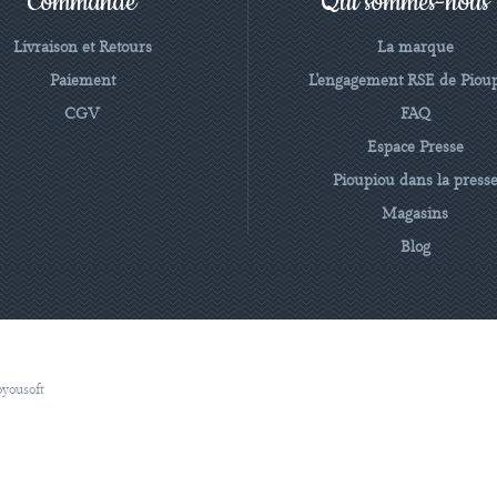
Commande
Qui sommes-nous
Livraison et Retours
La marque
Paiement
L'engagement RSE de Piou
CGV
FAQ
Espace Presse
Pioupiou dans la press
Magasins
Blog
oyousoft