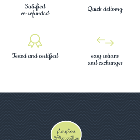
Satisfied
Quick delivery
or refunded
Tested and certified
easy returns
and exchanges