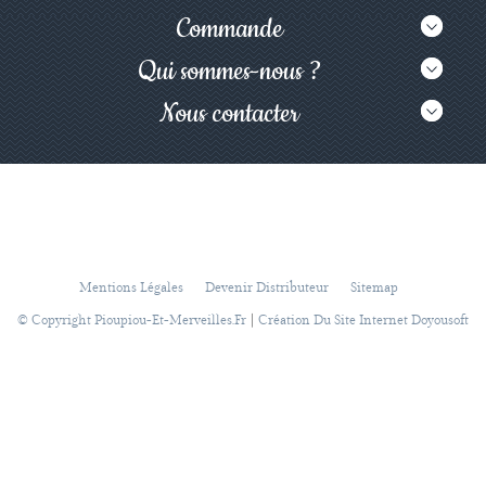
Commande
Qui sommes-nous ?
Nous contacter
Mentions Légales
Devenir Distributeur
Sitemap
|
© Copyright Pioupiou-Et-Merveilles.fr
Création Du Site Internet Doyousoft