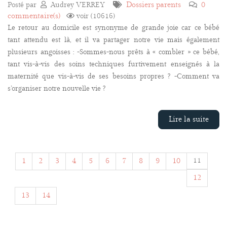
Dossiers parents
0
Posté par
Audrey VERREY
commentaire(s)
voir (10616)
Le retour au domicile est synonyme de grande joie car ce bébé
tant attendu est là, et il va partager notre vie mais également
plusieurs angoisses : -Sommes-nous prêts à « combler » ce bébé,
tant vis-à-vis des soins techniques furtivement enseignés à la
maternité que vis-à-vis de ses besoins propres ? -Comment va
s’organiser notre nouvelle vie ?
Lire la suite
1
2
3
4
5
6
7
8
9
10
11
12
13
14