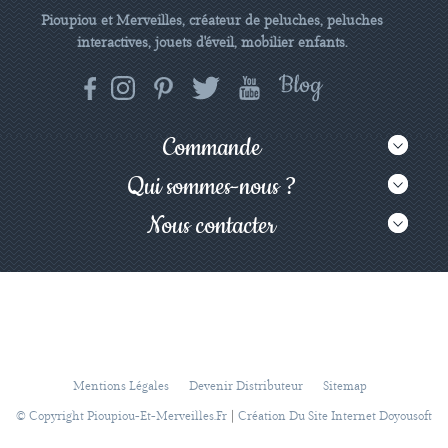
Pioupiou et Merveilles, créateur de peluches, peluches
interactives, jouets d'éveil, mobilier enfants.
Commande
Qui sommes-nous ?
Nous contacter
Mentions Légales
Devenir Distributeur
Sitemap
|
© Copyright Pioupiou-Et-Merveilles.fr
Création Du Site Internet Doyousoft