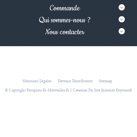
Commande
Qui sommes-nous ?
Nous contacter
Mentions Légales
Devenir Distributeur
Sitemap
|
© Copyright Pioupiou-Et-Merveilles.fr
Création Du Site Internet Doyousoft