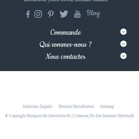
interactives, jouets d'éveil, mobilier enfants.
Commande
Qui sommes-nous ?
Nous contacter
Mentions Légales
Devenir Distributeur
Sitemap
|
© Copyright Pioupiou-Et-Merveilles.fr
Création Du Site Internet Doyousoft