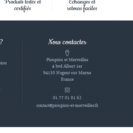
Produits testés et
Échanges et
certifiés
retours faciles
 ?
Nous contacter
Pioupiou et Merveilles
piou
4 bvd Albert 1er
94130 Nogent sur Marne
France
e
01 77 01 81 62
contact@pioupiou-et-merveilles.fr