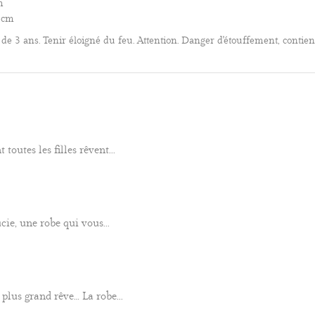
m
1 cm
3 ans. Tenir éloigné du feu. Attention. Danger d'étouffement, contient
toutes les filles rêvent...
cie, une robe qui vous...
 plus grand rêve… La robe...