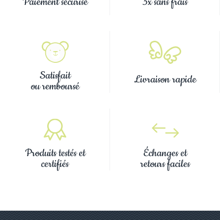
Paiement sécurisé
3x sans frais
Satisfait
Livraison rapide
ou remboursé
Produits testés et
Échanges et
certifiés
retours faciles