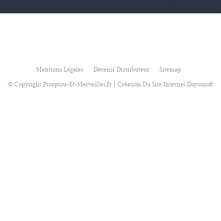
Mentions Légales
Devenir Distributeur
Sitemap
|
© Copyright Pioupiou-Et-Merveilles.fr
Création Du Site Internet Doyousoft