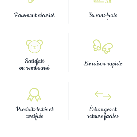
Paiement sécurisé
3x sans frais
Satisfait
Livraison rapide
ou remboursé
Produits testés et
Échanges et
certifiés
retours faciles