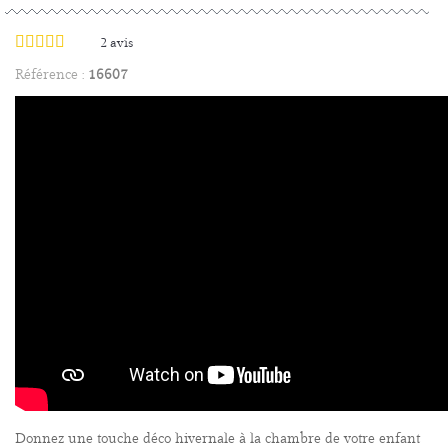
2
avis
Référence :
16607
Donnez une touche déco hivernale à la chambre de votre enfant