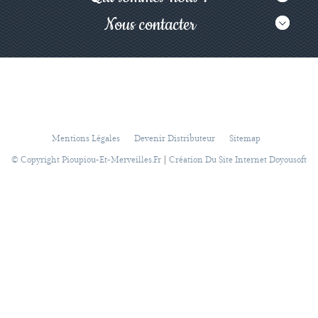
Nous contacter
Mentions Légales
Devenir Distributeur
Sitemap
|
© Copyright Pioupiou-Et-Merveilles.fr
Création Du Site Internet Doyousoft