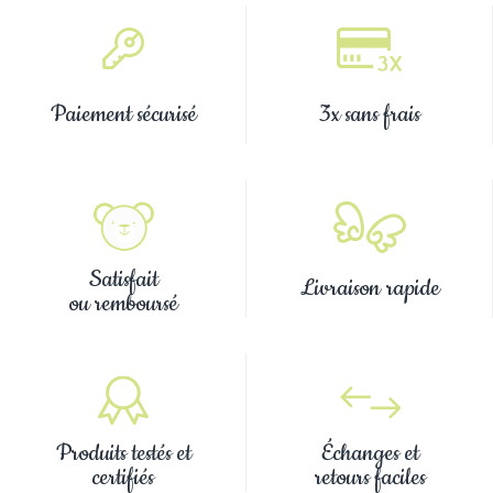
Paiement sécurisé
3x sans frais
Satisfait
Livraison rapide
ou remboursé
Produits testés et
Échanges et
certifiés
retours faciles