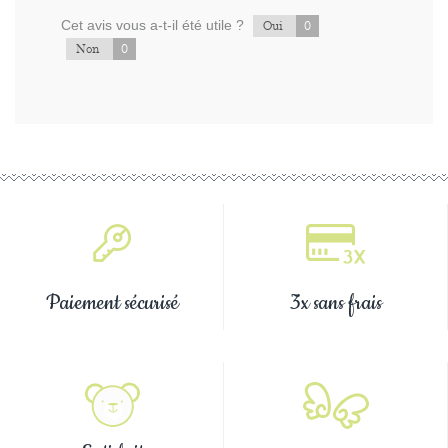
Cet avis vous a-t-il été utile ?
0
Oui
0
Non
Paiement sécurisé
3x sans frais