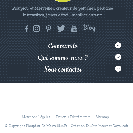
Pioupiou et Merveilles, créateur de peluches, peluches
interactives, jouets d'éveil, mobilier enfants.
Commande
Qui sommes-nous ?
Nous contacter
Mentions Légales
Devenir Distributeur
Sitemap
|
© Copyright Pioupiou-Et-Merveilles.fr
Création Du Site Internet Doyousoft