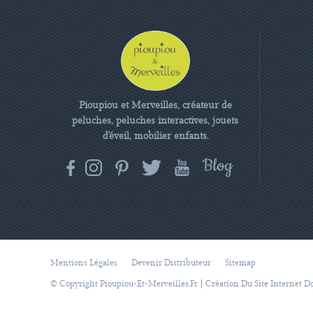
Pioupiou et Merveilles, créateur de
peluches, peluches interactives, jouets
d'éveil, mobilier enfants.
Mentions Légales
Devenir Distributeur
Sitemap
|
© Copyright Pioupiou-Et-Merveilles.fr
Création Du Site Internet D