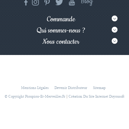
Commande
Qui sommes-nous ?
Nous contacter
Mentions Légales
Devenir Distributeur
Sitemap
|
© Copyright Pioupiou-Et-Merveilles.fr
Création Du Site Internet Doyousoft