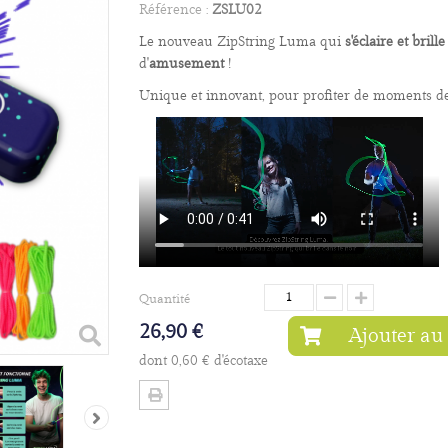
Référence :
ZSLU02
Le nouveau ZipString Luma qui
s'éclaire et brill
d'
amusement
!
Unique et innovant, pour profiter de moments de
Quantité
26,90 €
Ajouter au
dont
0,60 €
d'écotaxe