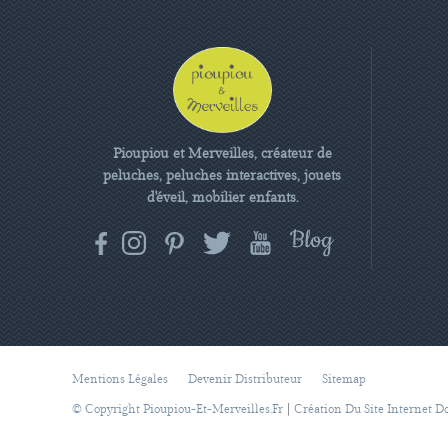
Pioupiou et Merveilles, créateur de
peluches, peluches interactives, jouets
d'éveil, mobilier enfants.
Mentions Légales
Devenir Distributeur
Sitemap
|
© Copyright Pioupiou-Et-Merveilles.fr
Création Du Site Internet D