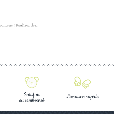
omène ! Réalisez des...
Satisfait
Livraison rapide
ou remboursé