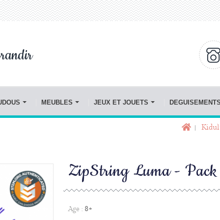
randir
OUDOUS
MEUBLES
JEUX ET JOUETS
DEGUISEMENT
Kidul
ZipString Luma - Pack 
Age :
8+