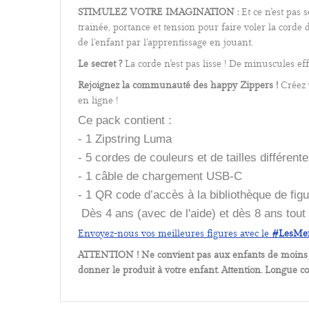
STIMULEZ VOTRE IMAGINATION :
Et ce n'est pas s
trainée, portance et tension pour faire voler la corde 
de l’enfant par l’apprentissage en jouant.
Le secret ?
La corde n'est pas lisse !
De minuscules effil
Rejoignez la communaut
é des happy Zippers !
Créez 
en ligne !
Ce pack contient :
- 1 Zipstring Luma
- 5 cordes de couleurs et de tailles différent
- 1 câble de chargement USB-C
- 1 QR code d’accès à la bibliothèque de figu
Dès 4 ans (avec de l'aide) et dès 8 ans tout 
Envoyez-nous vos meilleures figures avec le
#LesMer
ATTENTION ! Ne convient pas aux enfants de moins de 
donner le produit à votre enfant. Attention. Longue c