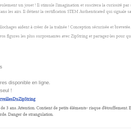
eulement un jouet ! Il stimule l'imagination et suscitera la curiosité par
dans les airs. Il détient la certification STEM Authenticated qui signale 
ochages aident à créer de la traînée !
Conception sécurisée et brevetée.
vos figures les plus surprenantes avec ZipString et partagez-les pour qu'
es
res disponible en ligne.
seul !
veillesDuZipString
3 ans. Attention. Contient de petits éléments- risque d'étouffement. E
orde. Danger de strangulation.