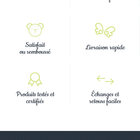
Satisfait
Livraison rapide
ou remboursé
Produits testés et
Échanges et
certifiés
retours faciles