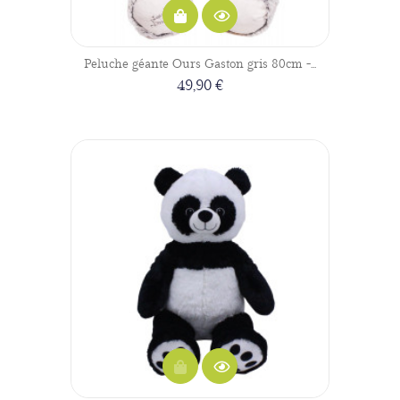
Peluche géante Ours Gaston gris 80cm -...
49,90 €