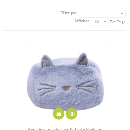
Trier par
--
Afficher
60
Par Page
Pouf chat en peluche - Enfant - Made in...